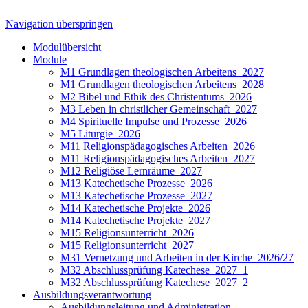
Navigation überspringen
Modulübersicht
Module
M1 Grundlagen theologischen Arbeitens_2027
M1 Grundlagen theologischen Arbeitens_2028
M2 Bibel und Ethik des Christentums_2026
M3 Leben in christlicher Gemeinschaft_2027
M4 Spirituelle Impulse und Prozesse_2026
M5 Liturgie_2026
M11 Religionspädagogisches Arbeiten_2026
M11 Religionspädagogisches Arbeiten_2027
M12 Religiöse Lernräume_2027
M13 Katechetische Prozesse_2026
M13 Katechetische Prozesse_2027
M14 Katechetische Projekte_2026
M14 Katechetische Projekte_2027
M15 Religionsunterricht_2026
M15 Religionsunterricht_2027
M31 Vernetzung und Arbeiten in der Kirche_2026/27
M32 Abschlussprüfung Katechese_2027_1
M32 Abschlussprüfung Katechese_2027_2
Ausbildungsverantwortung
Ausbildungsleitung und Administration