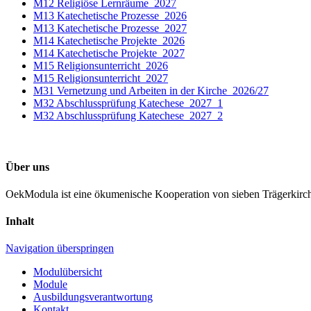
M12 Religiöse Lernräume_2027
M13 Katechetische Prozesse_2026
M13 Katechetische Prozesse_2027
M14 Katechetische Projekte_2026
M14 Katechetische Projekte_2027
M15 Religionsunterricht_2026
M15 Religionsunterricht_2027
M31 Vernetzung und Arbeiten in der Kirche_2026/27
M32 Abschlussprüfung Katechese_2027_1
M32 Abschlussprüfung Katechese_2027_2
Über uns
OekModula ist eine ökumenische Kooperation von sieben Trägerkirc
Inhalt
Navigation überspringen
Modulübersicht
Module
Ausbildungsverantwortung
Kontakt