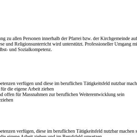
ung zu allen Personen innerhalb der Pfarrei bzw. der Kirchgemeinde au
e und Religionsunterricht wird unterstützt. Professioneller Umgang mit
elbst- und Sozialkompetenz.
petenzen verfügen und diese im beruflichen Tätigkeitsfeld nutzbar mac
für die eigene Arbeit ziehen
nd offen für Massnahmen zur beruflichen Weiterentwicklung sein
eziehen
etenzen verfügen, diese im beruflichen Tätigkeitsfeld nutzbar machen 
r die eigene Arbeit ziehen und im Berufsfeld umsetzen