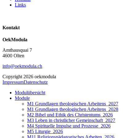
Links
Kontakt
OekModula
Amthausquai 7
4600 Olten
info@oekmodula.ch
Copyright 2026 oekmodula
Impressum
Datenschutz
Modulübersicht
Module
M1 Grundlagen theologischen Arbeitens_2027
M1 Grundlagen theologischen Arbeitens_2028
M2 Bibel und Ethik des Christentums_2026
M3 Leben in christlicher Gemeinschaft_2027
M4 Spirituelle Impulse und Prozesse_2026
M5 Liturgie_2026
M11 Religionspädagogisches Arbeiten_2026