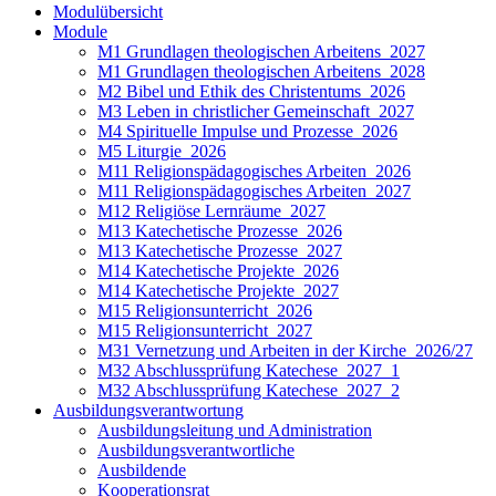
Modulübersicht
Module
M1 Grundlagen theologischen Arbeitens_2027
M1 Grundlagen theologischen Arbeitens_2028
M2 Bibel und Ethik des Christentums_2026
M3 Leben in christlicher Gemeinschaft_2027
M4 Spirituelle Impulse und Prozesse_2026
M5 Liturgie_2026
M11 Religionspädagogisches Arbeiten_2026
M11 Religionspädagogisches Arbeiten_2027
M12 Religiöse Lernräume_2027
M13 Katechetische Prozesse_2026
M13 Katechetische Prozesse_2027
M14 Katechetische Projekte_2026
M14 Katechetische Projekte_2027
M15 Religionsunterricht_2026
M15 Religionsunterricht_2027
M31 Vernetzung und Arbeiten in der Kirche_2026/27
M32 Abschlussprüfung Katechese_2027_1
M32 Abschlussprüfung Katechese_2027_2
Ausbildungsverantwortung
Ausbildungsleitung und Administration
Ausbildungsverantwortliche
Ausbildende
Kooperationsrat