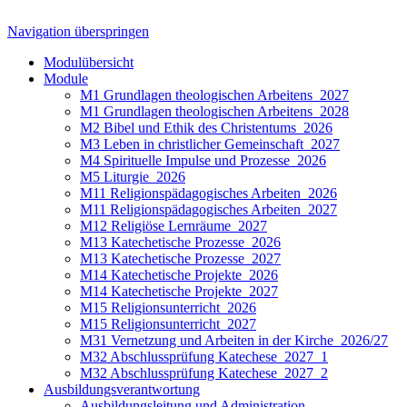
Navigation überspringen
Modulübersicht
Module
M1 Grundlagen theologischen Arbeitens_2027
M1 Grundlagen theologischen Arbeitens_2028
M2 Bibel und Ethik des Christentums_2026
M3 Leben in christlicher Gemeinschaft_2027
M4 Spirituelle Impulse und Prozesse_2026
M5 Liturgie_2026
M11 Religionspädagogisches Arbeiten_2026
M11 Religionspädagogisches Arbeiten_2027
M12 Religiöse Lernräume_2027
M13 Katechetische Prozesse_2026
M13 Katechetische Prozesse_2027
M14 Katechetische Projekte_2026
M14 Katechetische Projekte_2027
M15 Religionsunterricht_2026
M15 Religionsunterricht_2027
M31 Vernetzung und Arbeiten in der Kirche_2026/27
M32 Abschlussprüfung Katechese_2027_1
M32 Abschlussprüfung Katechese_2027_2
Ausbildungsverantwortung
Ausbildungsleitung und Administration