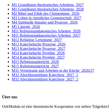
M1 Grundlagen theologischen Arbeitens_2027
M1 Grundlagen theologischen Arbeitens_2028
M2 Bibel und Ethik des Christentums_2026
M3 Leben in christlicher Gemeinschaft_2027
M4 Spirituelle Impulse und Prozesse_2026
M5 Liturgie_2026
M11 Religionspädagogisches Arbeiten_2026
M11 Religionspädagogisches Arbeiten_2027
M12 Religiöse Lernräume_2027
M13 Katechetische Prozesse_2026
M13 Katechetische Prozesse_2027
M14 Katechetische Projekte_2026
M14 Katechetische Projekte_2027
M15 Religionsunterricht_2026
M15 Religionsunterricht_2027
M31 Vernetzung und Arbeiten in der Kirche_2026/27
M32 Abschlussprüfung Katechese_2027_1
M32 Abschlussprüfung Katechese_2027_2
Über uns
OekModula ist eine ökumenische Kooperation von sieben Trägerkirc