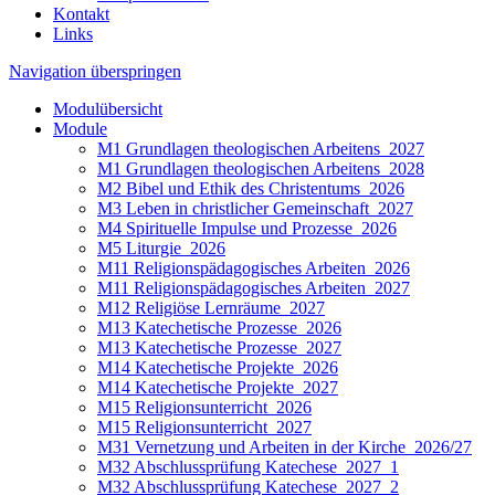
Kontakt
Links
Navigation überspringen
Modulübersicht
Module
M1 Grundlagen theologischen Arbeitens_2027
M1 Grundlagen theologischen Arbeitens_2028
M2 Bibel und Ethik des Christentums_2026
M3 Leben in christlicher Gemeinschaft_2027
M4 Spirituelle Impulse und Prozesse_2026
M5 Liturgie_2026
M11 Religionspädagogisches Arbeiten_2026
M11 Religionspädagogisches Arbeiten_2027
M12 Religiöse Lernräume_2027
M13 Katechetische Prozesse_2026
M13 Katechetische Prozesse_2027
M14 Katechetische Projekte_2026
M14 Katechetische Projekte_2027
M15 Religionsunterricht_2026
M15 Religionsunterricht_2027
M31 Vernetzung und Arbeiten in der Kirche_2026/27
M32 Abschlussprüfung Katechese_2027_1
M32 Abschlussprüfung Katechese_2027_2