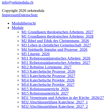
info@oekmodula.ch
Copyright 2026 oekmodula
Impressum
Datenschutz
Modulübersicht
Module
M1 Grundlagen theologischen Arbeitens_2027
M1 Grundlagen theologischen Arbeitens_2028
M2 Bibel und Ethik des Christentums_2026
M3 Leben in christlicher Gemeinschaft_2027
M4 Spirituelle Impulse und Prozesse_2026
M5 Liturgie_2026
M11 Religionspädagogisches Arbeiten_2026
M11 Religionspädagogisches Arbeiten_2027
M12 Religiöse Lernräume_2027
M13 Katechetische Prozesse_2026
M13 Katechetische Prozesse_2027
M14 Katechetische Projekte_2026
M14 Katechetische Projekte_2027
M15 Religionsunterricht_2026
M15 Religionsunterricht_2027
M31 Vernetzung und Arbeiten in der Kirche_2026/27
M32 Abschlussprüfung Katechese_2027_1
M32 Abschlussprüfung Katechese_2027_2