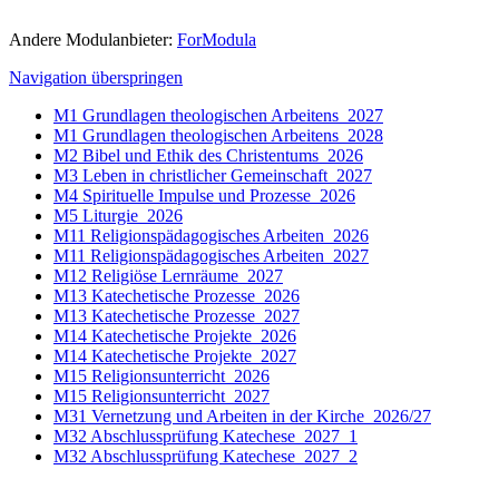
Andere Modulanbieter:
ForModula
Navigation überspringen
M1 Grundlagen theologischen Arbeitens_2027
M1 Grundlagen theologischen Arbeitens_2028
M2 Bibel und Ethik des Christentums_2026
M3 Leben in christlicher Gemeinschaft_2027
M4 Spirituelle Impulse und Prozesse_2026
M5 Liturgie_2026
M11 Religionspädagogisches Arbeiten_2026
M11 Religionspädagogisches Arbeiten_2027
M12 Religiöse Lernräume_2027
M13 Katechetische Prozesse_2026
M13 Katechetische Prozesse_2027
M14 Katechetische Projekte_2026
M14 Katechetische Projekte_2027
M15 Religionsunterricht_2026
M15 Religionsunterricht_2027
M31 Vernetzung und Arbeiten in der Kirche_2026/27
M32 Abschlussprüfung Katechese_2027_1
M32 Abschlussprüfung Katechese_2027_2