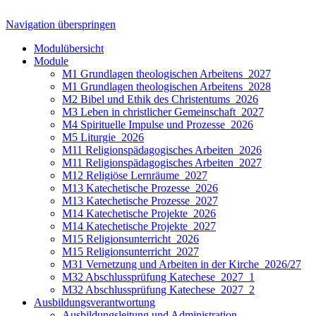
Navigation überspringen
Modulübersicht
Module
M1 Grundlagen theologischen Arbeitens_2027
M1 Grundlagen theologischen Arbeitens_2028
M2 Bibel und Ethik des Christentums_2026
M3 Leben in christlicher Gemeinschaft_2027
M4 Spirituelle Impulse und Prozesse_2026
M5 Liturgie_2026
M11 Religionspädagogisches Arbeiten_2026
M11 Religionspädagogisches Arbeiten_2027
M12 Religiöse Lernräume_2027
M13 Katechetische Prozesse_2026
M13 Katechetische Prozesse_2027
M14 Katechetische Projekte_2026
M14 Katechetische Projekte_2027
M15 Religionsunterricht_2026
M15 Religionsunterricht_2027
M31 Vernetzung und Arbeiten in der Kirche_2026/27
M32 Abschlussprüfung Katechese_2027_1
M32 Abschlussprüfung Katechese_2027_2
Ausbildungsverantwortung
Ausbildungsleitung und Administration